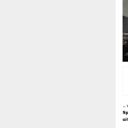
← V
Sp
ui