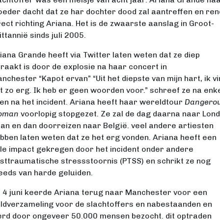
eder dacht dat ze har dochter dood zal aantreffen en re
rect richting Ariana. Het is de zwaarste aanslag in Groot-
ittannië sinds juli 2005.
iana Grande heeft via Twitter laten weten dat ze diep
raakt is door de explosie na haar concert in
nchester “Kapot ervan” “Uit het diepste van mijn hart, ik vi
t zo erg. Ik heb er geen woorden voor.” schreef ze na enk
en na het incident. Ariana heeft haar wereldtour
Dangero
oman
voorlopig stopgezet. Ze zal de dag daarna naar Lon
an en dan doorreizen naar België. veel andere artiesten
bben laten weten dat ze het erg vonden. Ariana heeft een
le impact gekregen door het incident onder andere
sttraumatische stressstoornis (PTSS) en schrikt ze nog
eeds van harde geluiden.
 4 juni keerde Ariana terug naar Manchester voor een
ldverzameling voor de slachtoffers en nabestaanden en
rd door ongeveer 50.000 mensen bezocht. dit optraden