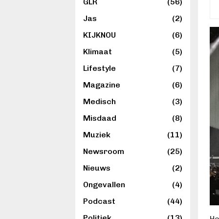
GLR
(56)
Jas
(2)
KIJKNOU
(6)
Klimaat
(5)
Lifestyle
(7)
Magazine
(6)
Medisch
(3)
Misdaad
(8)
Muziek
(11)
Newsroom
(25)
Nieuws
(2)
Ongevallen
(4)
Podcast
(44)
Politiek
(13)
He