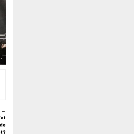
→
Wat
 de
t?