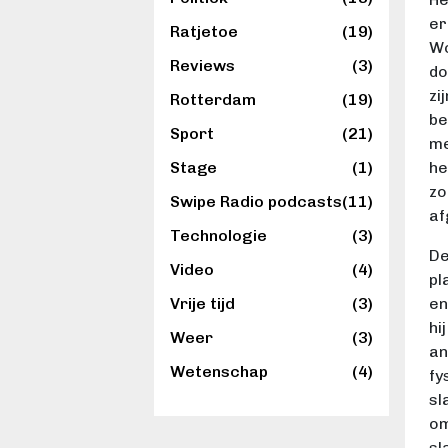
er
Ratjetoe
(19)
Wo
Reviews
(3)
do
zi
Rotterdam
(19)
be
Sport
(21)
me
he
Stage
(1)
zo
Swipe Radio podcasts
(11)
af
Technologie
(3)
De
Video
(4)
pl
en
Vrije tijd
(3)
hi
Weer
(3)
an
Wetenschap
(4)
fy
sl
om
sl