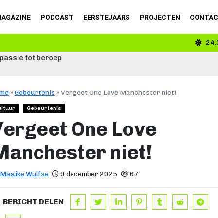
AGAZINE
PODCAST
EERSTEJAARS
PROJECTEN
CONTA
24.
me
»
Gebeurtenis
»
Vergeet One Love Manchester niet!
ultuur
Gebeurtenis
Vergeet One Love
Manchester niet!
Maaike Wulfse
9 december 2025
67
BERICHT DELEN