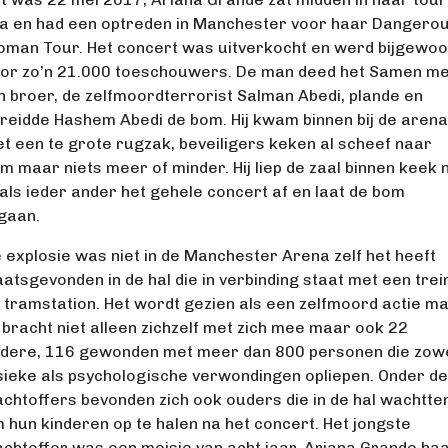
a en had een optreden in Manchester voor haar Dangero
man Tour. Het concert was uitverkocht en werd bijgewo
or zo’n 21.000 toeschouwers. De man deed het Samen me
jn broer, de zelfmoordterrorist Salman Abedi, plande en
reidde Hashem Abedi de bom. Hij kwam binnen bij de arena
t een te grote rugzak, beveiligers keken al scheef naar
m maar niets meer of minder. Hij liep de zaal binnen keek 
als ieder ander het gehele concert af en laat de bom
gaan.
 explosie was niet in de Manchester Arena zelf het heeft
aatsgevonden in de hal die in verbinding staat met een trei
 tramstation. Het wordt gezien als een zelfmoord actie m
j bracht niet alleen zichzelf met zich mee maar ook 22
dere, 116 gewonden met meer dan 800 personen die zow
sieke als psychologische verwondingen opliepen. Onder de
achtoffers bevonden zich ook ouders die in de hal wachtte
 hun kinderen op te halen na het concert. Het jongste
achtoffer was een meisje van acht jaar. Ariana Grande ha