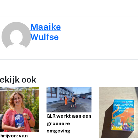
Maaike
Wulfse
ekijk ook
GLR werkt aan een
groenere
omgeving
hrijven: van