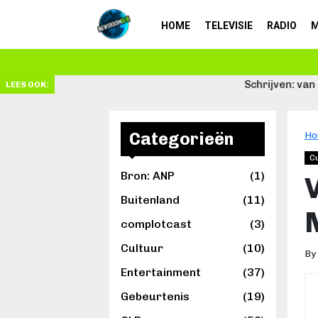
HOME
TELEVISIE
RADIO
M
Schrijven: van passie tot beroep
LEES OOK:
Categorieën
Ho
C
Bron: ANP
(1)
Buitenland
(11)
complotcast
(3)
Cultuur
(10)
By
Entertainment
(37)
Gebeurtenis
(19)