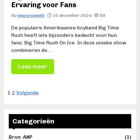
Ervaring voor Fans
By
newsroomglr
16 december 2024
68
De populaire Amerikaanse boyband Big Time
Rush heeft iets bijzonders bedacht voor hun
fans: Big Time Rush On Ice. In deze unieke show
combineren de…
Lees meer
B
1
2
Volgende
e
r
i
Categorieën
c
Bron: ANP
(1)