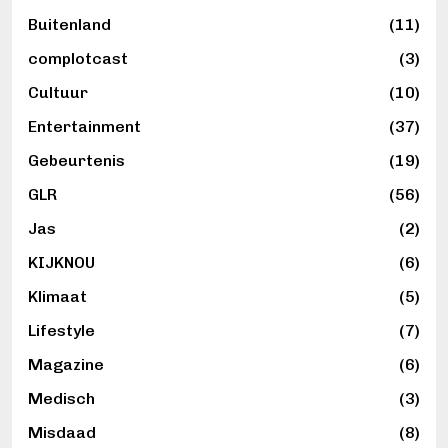
h
Buitenland
(11)
t
e
complotcast
(3)
n
Cultuur
(10)
p
Entertainment
(37)
a
Gebeurtenis
(19)
g
GLR
(56)
i
Jas
(2)
n
KIJKNOU
(6)
e
r
Klimaat
(5)
i
Lifestyle
(7)
n
Magazine
(6)
g
Medisch
(3)
Misdaad
(8)