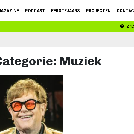
AGAZINE
PODCAST
EERSTEJAARS
PROJECTEN
CONTA
24.
 passie tot beroep
Categorie:
Muziek