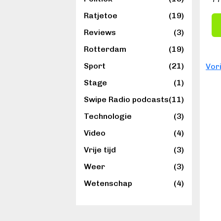
Ratjetoe
(19)
Reviews
(3)
Rotterdam
(19)
B
Sport
(21)
Vor
Stage
(1)
e
Swipe Radio podcasts
(11)
r
Technologie
(3)
i
Video
(4)
c
Vrije tijd
(3)
h
Weer
(3)
t
Wetenschap
(4)
e
n