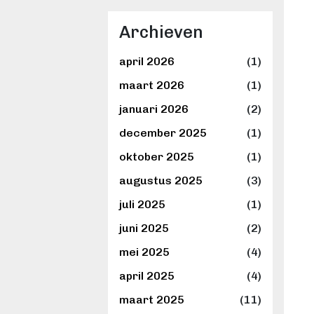
p
Archieven
a
april 2026
(1)
g
maart 2026
(1)
i
januari 2026
(2)
n
december 2025
(1)
e
oktober 2025
(1)
r
augustus 2025
(3)
i
juli 2025
(1)
juni 2025
(2)
n
mei 2025
(4)
g
april 2025
(4)
maart 2025
(11)