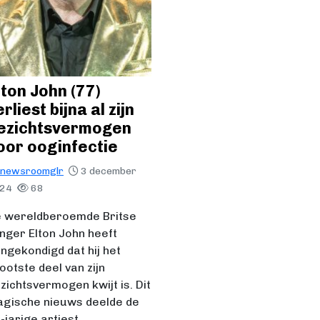
lton John (77)
rliest bijna al zijn
ezichtsvermogen
oor ooginfectie
newsroomglr
3 december
024
68
 wereldberoemde Britse
nger Elton John heeft
ngekondigd dat hij het
ootste deel van zijn
zichtsvermogen kwijt is. Dit
agische nieuws deelde de
-jarige artiest…