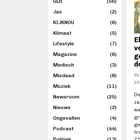
GLR
(56)
Jas
(2)
KIJKNOU
(6)
Klimaat
(5)
E
Lifestyle
(7)
ve
Magazine
(6)
g
d
Medisch
(3)
By
Misdaad
(8)
2
Muziek
(11)
De
Newsroom
(25)
za
Nieuws
(2)
aa
gr
Ongevallen
(4)
ge
Podcast
(44)
tr
Politiek
(13)
77