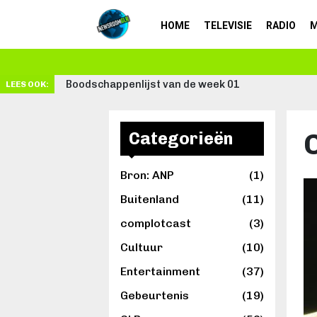
HOME
TELEVISIE
RADIO
M
Schrijven: van
LEES OOK:
Categorieën
Bron: ANP
(1)
Buitenland
(11)
complotcast
(3)
Cultuur
(10)
Entertainment
(37)
Gebeurtenis
(19)