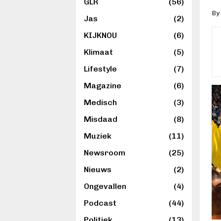
GLR
(56)
By
Jas
(2)
KIJKNOU
(6)
Klimaat
(5)
Lifestyle
(7)
Magazine
(6)
Medisch
(3)
Misdaad
(8)
Muziek
(11)
Newsroom
(25)
Nieuws
(2)
Ongevallen
(4)
Podcast
(44)
Politiek
(13)