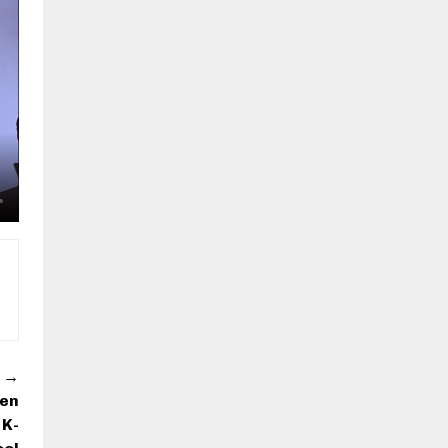
→
sen
 K-