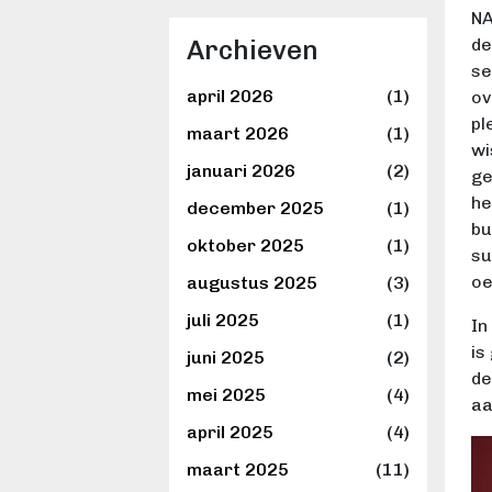
NA
Archieven
de
se
april 2026
(1)
ov
pl
maart 2026
(1)
wi
januari 2026
(2)
ge
he
december 2025
(1)
bu
oktober 2025
(1)
su
oe
augustus 2025
(3)
juli 2025
(1)
In
is
juni 2025
(2)
de
mei 2025
(4)
aa
april 2025
(4)
maart 2025
(11)