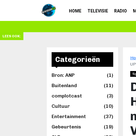
HOME
TELEVISIE
RADIO
M
Schrijven: van passie tot beroep
LEES OOK:
Categorieën
Ho
UP
S
Bron: ANP
(1)
Buitenland
(11)
complotcast
(3)
Cultuur
(10)
Entertainment
(37)
Gebeurtenis
(19)