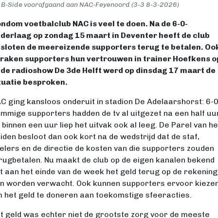
 B-Side voorafgaand aan NAC-Feyenoord (3-3 8-3-2026)
ndom voetbalclub NAC is veel te doen. Na de 6-0-
derlaag op zondag 15 maart in Deventer heeft de club
sloten de meereizende supporters terug te betalen. Oo
raken supporters hun vertrouwen in trainer Hoefkens o
 de radioshow De 3de Helft werd op dinsdag 17 maart de
tuatie besproken.
C ging kansloos onderuit in stadion De Adelaarshorst: 6-0
mmige supporters hadden de tv al uitgezet na een half uu
 binnen een uur liep het uitvak ook al leeg. De Parel van he
iden besloot dan ook kort na de wedstrijd dat de staf,
elers en de directie de kosten van die supporters zouden
rugbetalen. Nu maakt de club op de eigen kanalen bekend
t aan het einde van de week het geld terug op de rekening
n worden verwacht. Ook kunnen supporters ervoor kieze
 het geld te doneren aan toekomstige sfeeracties.
t geld was echter niet de grootste zorg voor de meeste