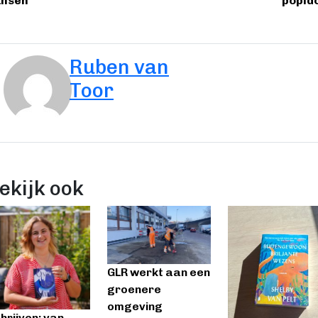
ansen
popid
Ruben van
Toor
ekijk ook
GLR werkt aan een
groenere
omgeving
hrijven: van