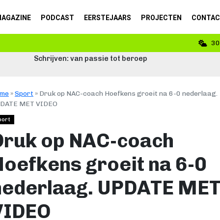
AGAZINE
PODCAST
EERSTEJAARS
PROJECTEN
CONTA
30
me
»
Sport
»
Druk op NAC-coach Hoefkens groeit na 6-0 nederlaag.
DATE MET VIDEO
port
Druk op NAC-coach
Hoefkens groeit na 6-0
nederlaag. UPDATE ME
VIDEO