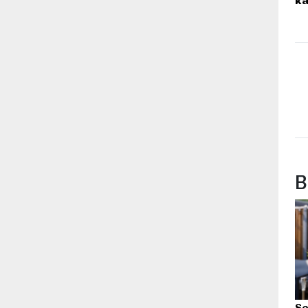
k
B
Sc