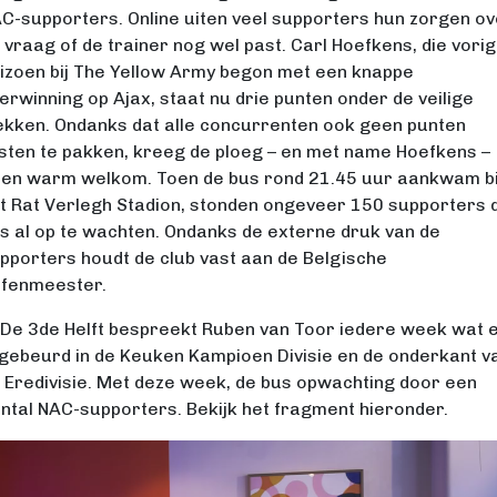
C-supporters. Online uiten veel supporters hun zorgen ov
 vraag of de trainer nog wel past. Carl Hoefkens, die vorig
izoen bij The Yellow Army begon met een knappe
erwinning op Ajax, staat nu drie punten onder de veilige
ekken. Ondanks dat alle concurrenten ook geen punten
sten te pakken, kreeg de ploeg – en met name Hoefkens –
en warm welkom. Toen de bus rond 21.45 uur aankwam bi
t Rat Verlegh Stadion, stonden ongeveer 150 supporters 
s al op te wachten. Ondanks de externe druk van de
pporters houdt de club vast aan de Belgische
fenmeester.
 De 3de Helft bespreekt Ruben van Toor iedere week wat 
 gebeurd in de Keuken Kampioen Divisie en de onderkant v
 Eredivisie. Met deze week, de bus opwachting door een
ntal NAC-supporters. Bekijk het fragment hieronder.