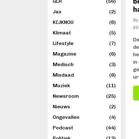
b
GLR
(56)
h
Jas
(2)
By
KIJKNOU
(6)
2
Klimaat
(5)
De
Lifestyle
(7)
de
Magazine
(6)
he
in
Medisch
(3)
ge
Misdaad
(8)
ur
Muziek
(11)
Newsroom
(25)
Nieuws
(2)
Ongevallen
(4)
Podcast
(44)
Politiek
(13)