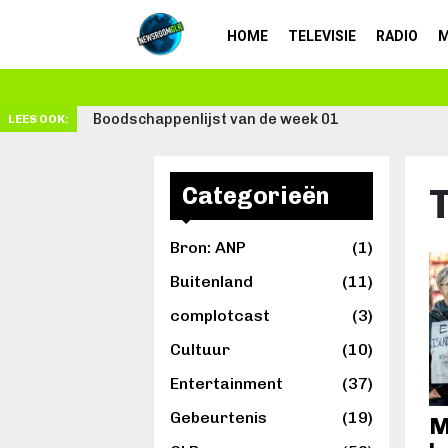
HOME
TELEVISIE
RADIO
M
Schrijven: van passie tot beroep
LEES OOK:
Categorieën
Bron: ANP
(1)
Buitenland
(11)
complotcast
(3)
Cultuur
(10)
Entertainment
(37)
Gebeurtenis
(19)
M