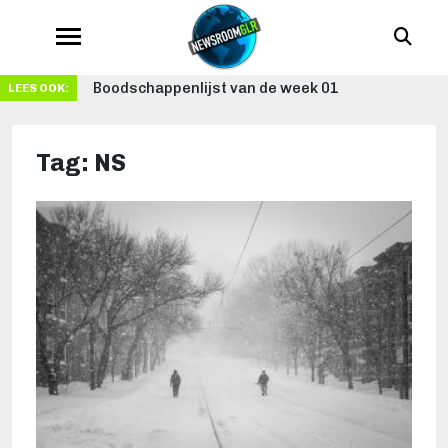
Schrijven: van passie tot beroep
LEES OOK:
Tag:
NS