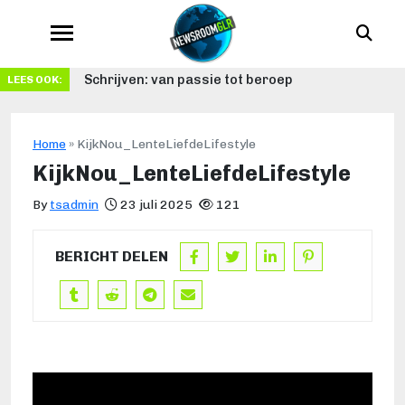
Schrijven: van passie tot beroep
LEES OOK:
Home
»
KijkNou_LenteLiefdeLifestyle
KijkNou_LenteLiefdeLifestyle
By
tsadmin
23 juli 2025
121
BERICHT DELEN