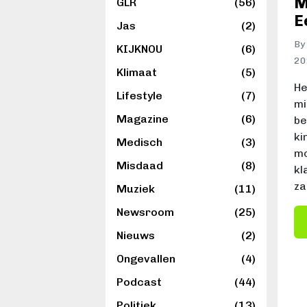
M
GLR
(56)
E
Jas
(2)
By
KIJKNOU
(6)
2
Klimaat
(5)
He
Lifestyle
(7)
mi
Magazine
(6)
be
ki
Medisch
(3)
mo
Misdaad
(8)
kl
za
Muziek
(11)
Newsroom
(25)
Nieuws
(2)
Ongevallen
(4)
Podcast
(44)
Politiek
(13)