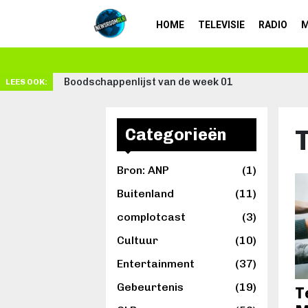
HOME
TELEVISIE
RADIO
M
Schrijven: van passie tot beroep
LEES OOK:
Categorieën
Bron: ANP
(1)
Buitenland
(11)
complotcast
(3)
Cultuur
(10)
Entertainment
(37)
Gebeurtenis
(19)
T