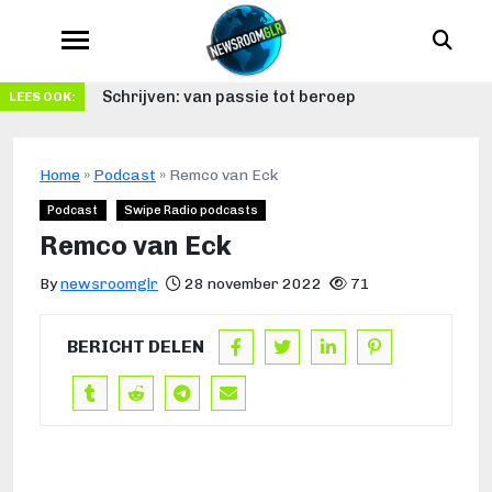
Schrijven: van passie tot beroep
LEES OOK:
Home
»
Podcast
»
Remco van Eck
Podcast
Swipe Radio podcasts
Remco van Eck
By
newsroomglr
28 november 2022
71
BERICHT DELEN