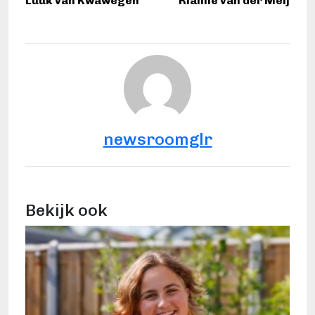
Luuk van Kwawegen
Rianne van der Meij
newsroomglr
Bekijk ook