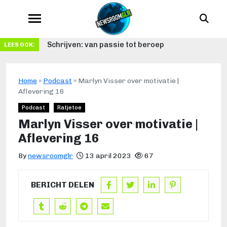
Schrijven: van passie tot beroep
LEES OOK:
Home
»
Podcast
»
Marlyn Visser over motivatie |
Aflevering 16
Podcast
Ratjetoe
Marlyn Visser over motivatie |
Aflevering 16
By
newsroomglr
13 april 2023
67
BERICHT DELEN