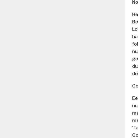
No
He
Be
Lo
ha
fo
nu
ge
du
de
Oo
Ee
nu
ma
me
‘T
Oo