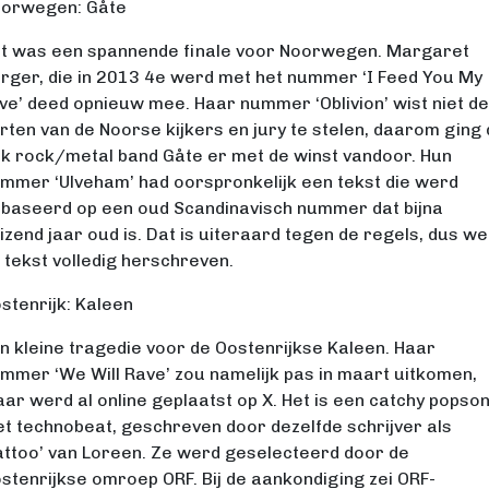
orwegen: Gåte
t was een spannende finale voor Noorwegen. Margaret
rger, die in 2013 4e werd met het nummer ‘I Feed You My
ve’ deed opnieuw mee. Haar nummer ‘Oblivion’ wist niet de
rten van de Noorse kijkers en jury te stelen, daarom ging
lk rock/metal band Gåte er met de winst vandoor. Hun
mmer ‘Ulveham’ had oorspronkelijk een tekst die werd
baseerd op een oud Scandinavisch nummer dat bijna
izend jaar oud is. Dat is uiteraard tegen de regels, dus w
 tekst volledig herschreven.
stenrijk: Kaleen
n kleine tragedie voor de Oostenrijkse Kaleen. Haar
mmer ‘We Will Rave’ zou namelijk pas in maart uitkomen,
ar werd al online geplaatst op X. Het is een catchy popso
t technobeat, geschreven door dezelfde schrijver als
attoo’ van Loreen. Ze werd geselecteerd door de
stenrijkse omroep ORF. Bij de aankondiging zei ORF-