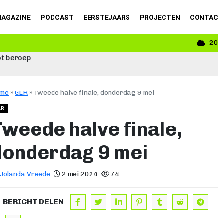
AGAZINE
PODCAST
EERSTEJAARS
PROJECTEN
CONTA
20
me
»
GLR
»
Tweede halve finale, donderdag 9 mei
LR
Tweede halve finale,
donderdag 9 mei
Jolanda Vreede
2 mei 2024
74
BERICHT DELEN