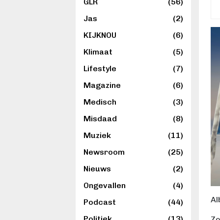
GLR
(56)
Jas
(2)
KIJKNOU
(6)
Klimaat
(5)
Lifestyle
(7)
Magazine
(6)
Medisch
(3)
Misdaad
(8)
Muziek
(11)
Newsroom
(25)
Nieuws
(2)
Ongevallen
(4)
Al
Podcast
(44)
Politiek
(13)
Zo