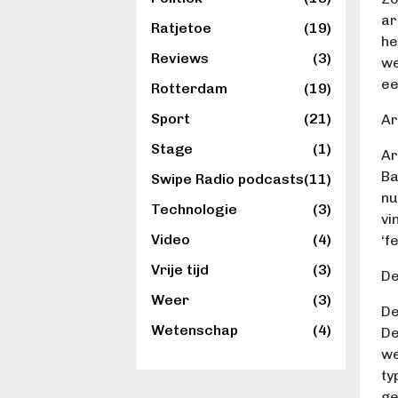
ar
Ratjetoe
(19)
he
Reviews
(3)
we
ee
Rotterdam
(19)
Sport
(21)
Ar
Stage
(1)
Ar
Ba
Swipe Radio podcasts
(11)
nu
Technologie
(3)
vi
Video
(4)
‘f
Vrije tijd
(3)
De
Weer
(3)
De
Wetenschap
(4)
De
we
ty
ge