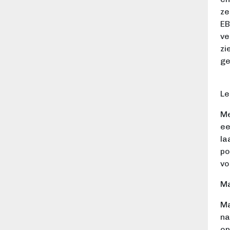
ze
EB
ve
zi
ge
Le
Me
ee
la
po
vo
Ma
Ma
na
op