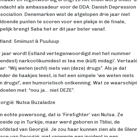
ndacht als ambassadeur voor de DDA: Danish Depression
sociation. Denemarken wist de afgelopen drie jaar niet
ldoende punten te scoren voor een plekje in de finale,
pelijk brengt Saba het er dit jaar beter vanaf.
tland: 5miinust & Puuluup
t jaar wordt Estland vertegenwoordigd met het nummer
Nendest) narkootikumidest ei tea me (küll) midagi’. Vertaal
ar: “Wij weten (echt) niets van (deze) drugs”. Als je dat
nder de haakjes leest, is het een simpele ‘we weten niets
n drugs!’, een humoristisch ontkenning. Wat ze waarschijnl
doelen met: “nou ja… niet DEZE”.
orgië: Nutsa Buzaladze
n echte powersong, dat is ‘Firefighter’ van Nutsa. Ze
oeide op in Turkije, maar werd geboren in Tblisi, de
ofdstad van Georgië. Je zou haar kunnen zien als de Glenn
ace van Georgië: niet vanwege een incident in een