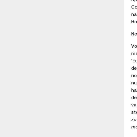
Oo
na
He
Ne
Vo
me
‘E
de
no
nu
ha
de
va
st
zo
ma