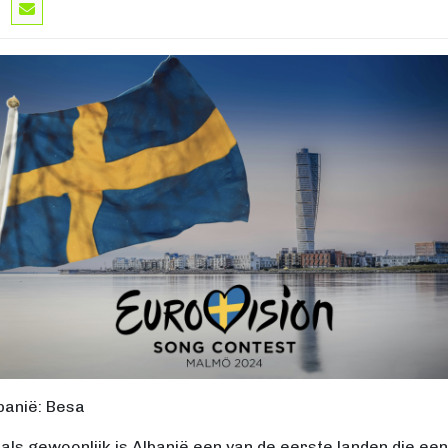
banië: Besa
als gewoonlijk is Albanië een van de eerste landen die een