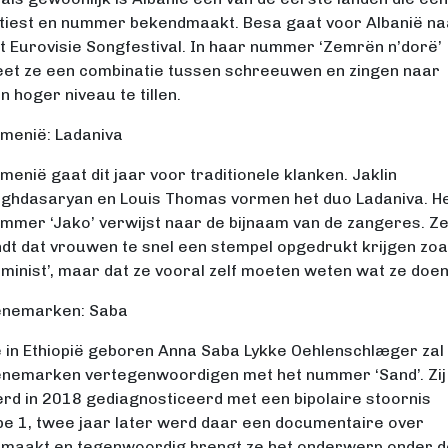
tiest en nummer bekendmaakt. Besa gaat voor Albanië na
t Eurovisie Songfestival. In haar nummer ‘Zemrën n’dorë’
et ze een combinatie tussen schreeuwen en zingen naar
n hoger niveau te tillen.
menië: Ladaniva
menië gaat dit jaar voor traditionele klanken. Jaklin
ghdasaryan en Louis Thomas vormen het duo Ladaniva. H
mmer ‘Jako’ verwijst naar de bijnaam van de zangeres. Z
ndt dat vrouwen te snel een stempel opgedrukt krijgen zoa
eminist’, maar dat ze vooral zelf moeten weten wat ze doe
nemarken: Saba
 in Ethiopië geboren Anna Saba Lykke Oehlenschlæger zal
nemarken vertegenwoordigen met het nummer ‘Sand’. Zij
rd in 2018 gediagnosticeerd met een bipolaire stoornis
pe 1, twee jaar later werd daar een documentaire over
maakt en tegenwoordig brengt ze het onderwerp onder d