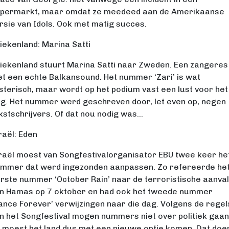
permarkt, maar omdat ze meedeed aan de Amerikaanse
rsie van Idols. Ook met matig succes.
iekenland: Marina Satti
iekenland stuurt Marina Satti naar Zweden. Een zangeres
t een echte Balkansound. Het nummer ‘Zari’ is wat
sterisch, maar wordt op het podium vast een lust voor het
g. Het nummer werd geschreven door, let even op, negen
kstschrijvers. Of dat nou nodig was…
raël: Eden
raël moest van Songfestivalorganisator EBU twee keer he
mmer dat werd ingezonden aanpassen. Zo refereerde he
rste nummer ‘October Rain’ naar de terroristische aanval
n Hamas op 7 oktober en had ook het tweede nummer
ance Forever’ verwijzingen naar die dag. Volgens de regel
n het Songfestival mogen nummers niet over politiek gaan
 moest het land dus met een nieuwe optie komen. Dat doe