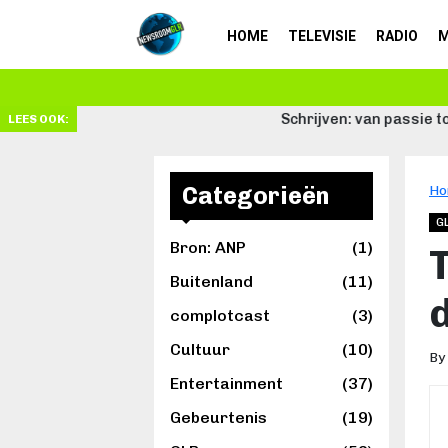
HOME
TELEVISIE
RADIO
M
Schrijven: van passie tot beroep
LEES OOK:
Categorieën
Ho
G
Bron: ANP
(1)
Buitenland
(11)
complotcast
(3)
Cultuur
(10)
By
Entertainment
(37)
Gebeurtenis
(19)