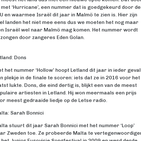
 met ‘Hurricane’, een nummer dat is goedgekeurd door de
U en waarmee Israël dit jaar in Malmö te zien is. Hier zijn
el landen het niet mee eens dus we moeten het nog maar
en Israël wel naar Malmö mag komen. Het nummer wordt
zongen door zangeres Eden Golan.
tland: Dons
t het nummer ‘Hollow’ hoopt Letland dit jaar in ieder geval
n plekje in de finale te scoren: iets dat ze in 2016 voor het
atst lukte. Dons, die eind dertig is, blijkt een van de meest
pulaire artiesten in Letland. Hij won meermaals een prijs
or meest gedraaide liedje op de Letse radio.
lta: Sarah Bonnici
lta stuurt dit jaar Sarah Bonnici met het nummer ‘Loop’
ar Zweden toe. Ze probeerde Malta te vertegenwoordige
 het Junior Eurovisie Songfestival in 2009 en werd derde.