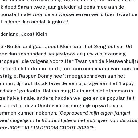
k deed Sarah twee jaar geleden al eens mee aan de
tionale finale voor de volwassenen en werd toen twaalfde
t is haar dus eindelijk gelukt!
derland: Joost Klein
or Nederland gaat Joost Klein naar het Songfestival. Uit
er dan zeshonderd liedjes koos de jury zijn inzending
uropapa’, die volgens voorzitter Twan van de Nieuwenhuijz
 meeste hitpotentie heeft, met een combinatie van feest e
stalgie. Rapper Donny heeft meegeschreven aan het
mmer, dj Paul Elstak leverde een bijdrage aan het ‘happy
rdcore’ gedeelte. Helaas mag Duitsland niet stemmen in
ze halve finale, anders hadden we, gezien de populariteit
n Joost bij onze Oosterburen, mogelijk op wat extra
emmen kunnen rekenen.
(Geprobeerd mijn eigen fangirl
veel mogelijk in te houden tijdens het schrijven van dit stuk
ar JOOST KLEIN DROOM GROOT 2024!!!!)