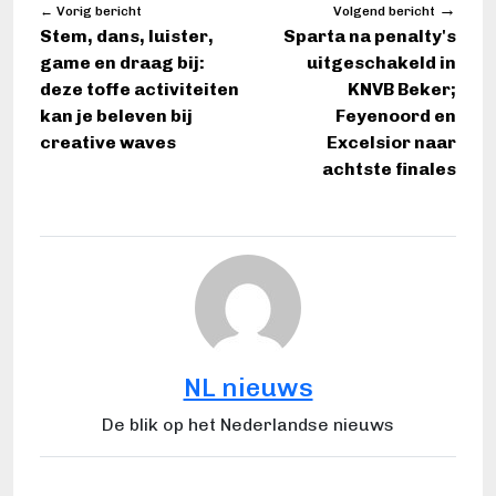
→
← Vorig bericht
Volgend bericht
Stem, dans, luister,
Sparta na penalty's
game en draag bij:
uitgeschakeld in
deze toffe activiteiten
KNVB Beker;
kan je beleven bij
Feyenoord en
creative waves
Excelsior naar
achtste finales
NL nieuws
De blik op het Nederlandse nieuws