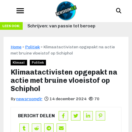
Schrijven: van passie tot beroep
LEES OOK:
Home
»
Politiek
»
Klimaatactivisten opgepakt na actie
met bruine vloeistof op Schiphol
Klimaat
Politiek
Klimaatactivisten opgepakt na
actie met bruine vloeistof op
Schiphol
By
newsroomglr
14 december 2024
70
BERICHT DELEN