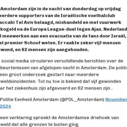
 Amsterdam zijn in de nacht van donderdag op vrijdag
erdere supporters van de Israëlische voetbalclub
ccabi Tel Aviv belaagd, mishandeld en met vuurwerk
kogeld na de Europa League-duel tegen Ajax. Nederlan
l meewerken aan een evacuatie van de fans door Israël,
at premier Schoof weten. Er raakte zeker vijf mensen
wond, en 62 mensen zijn aangehouden.
 social media circuleren verschillende berichten over de
beurtenissen van afgelopen nacht in Amsterdam. De politi
 een groot onderzoek gestart naar meerdere
weldsincidenten. Tot nu toe is bekend dat vijf gewonden
ar het ziekenhuis zijn afgevoerd en 62 mensen zijn…
Politie Eenheid Amsterdam (@POL_Amsterdam)
Novembe
 2024
 een verklaring spreekt de Amsterdamse driehoek van
weld dat alle grenzen te buiten ging.