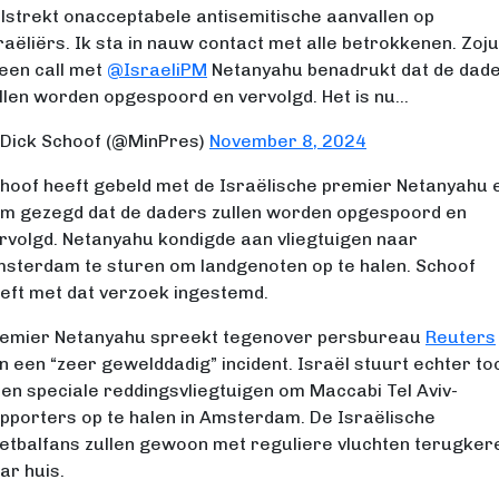
lstrekt onacceptabele antisemitische aanvallen op
raëliërs. Ik sta in nauw contact met alle betrokkenen. Zoju
 een call met
@IsraeliPM
Netanyahu benadrukt dat de dad
llen worden opgespoord en vervolgd. Het is nu…
Dick Schoof (@MinPres)
November 8, 2024
hoof heeft gebeld met de Israëlische premier Netanyahu 
m gezegd dat de daders zullen worden opgespoord en
rvolgd. Netanyahu kondigde aan vliegtuigen naar
sterdam te sturen om landgenoten op te halen. Schoof
eft met dat verzoek ingestemd.
emier Netanyahu spreekt tegenover persbureau
Reuters
n een “zeer gewelddadig” incident. Israël stuurt echter to
en speciale reddingsvliegtuigen om Maccabi Tel Aviv-
pporters op te halen in Amsterdam. De Israëlische
etbalfans zullen gewoon met reguliere vluchten terugker
ar huis.