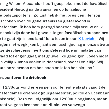
ning Willem-Alexander heeft gesproken met de Israëlisch
esident Herzog na de aanvallen op Israëlische
etbalsupporters. ‘Zojuist heb ik met president Herzog
sproken over de gebeurtenissen gisteravond in
sterdam. Ik heb hem gezegd hoezeer mijn vrouw en ik
schokt zijn door het geweld tegen Israëlische supporters
e te gast zijn in ons land.’ Is te lezen in een
X-bericht
. ‘Wij
gen niet wegkijken bij antisemitisch gedrag in onze strate
ze geschiedenis heeft ons geleerd hoe intimidatie van
aad tot erger gaat, met gruwelijke gevolgen. Joden moe
ch veilig kunnen voelen in Nederland, overal en altijd. Wij
aan onze armen om hen heen en laten hen niet los.’
rsconferentie driehoek
 12:30uur vond er een persconferentie plaats vanuit de
sterdamse driehoek ((burgemeester, politie en Openbaa
nisterie). Deze zou eigenlijk om 12:00uur beginnen, maar
est volgens bronnen aan NL nieuws vanwege