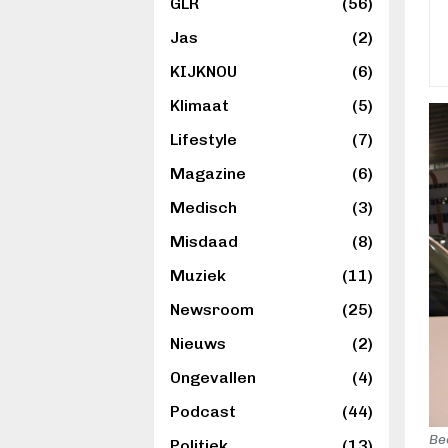
GLR
(56)
Jas
(2)
KIJKNOU
(6)
Klimaat
(5)
Lifestyle
(7)
Magazine
(6)
Medisch
(3)
Misdaad
(8)
Muziek
(11)
Newsroom
(25)
Nieuws
(2)
Ongevallen
(4)
Podcast
(44)
Be
Politiek
(13)