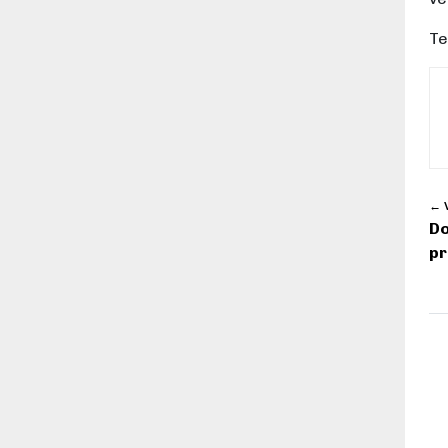
Te
← V
Do
pr