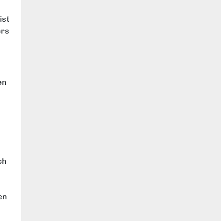
ist
ers
en
ch
en