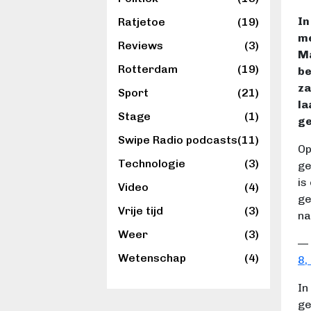
In
Ratjetoe
(19)
me
Reviews
(3)
Ma
Rotterdam
(19)
be
za
Sport
(21)
la
Stage
(1)
ge
Swipe Radio podcasts
(11)
Op
Technologie
(3)
ge
is
Video
(4)
ge
Vrije tijd
(3)
na
Weer
(3)
— 
Wetenschap
(4)
8,
In
ge