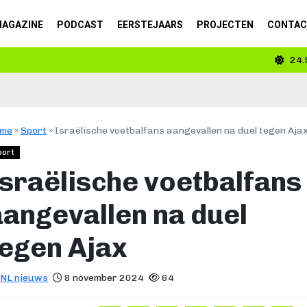
AGAZINE
PODCAST
EERSTEJAARS
PROJECTEN
CONTA
24.
me
»
Sport
»
Israëlische voetbalfans aangevallen na duel tegen Aja
port
Israëlische voetbalfans
aangevallen na duel
tegen Ajax
NL nieuws
8 november 2024
64