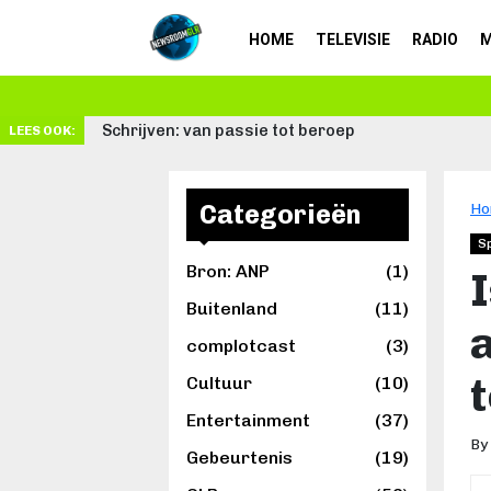
HOME
TELEVISIE
RADIO
M
Schrijven: van passie tot beroep
LEES OOK:
Categorieën
Ho
S
Bron: ANP
(1)
Buitenland
(11)
complotcast
(3)
Cultuur
(10)
Entertainment
(37)
By
Gebeurtenis
(19)