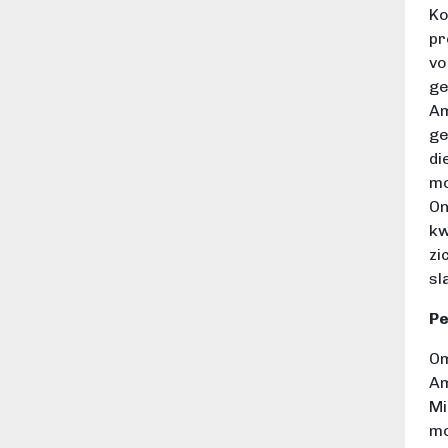
Ko
pr
vo
ge
Am
ge
di
mo
On
kw
zi
sl
Pe
Om
Am
Mi
mo