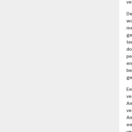
ve
De
wo
me
ge
te
do
pe
en
be
ge
Ee
ve
Am
ve
Am
ee
ve