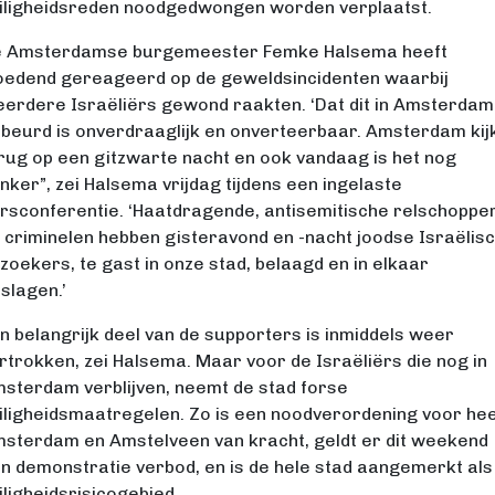
iligheidsreden noodgedwongen worden verplaatst.
 Amsterdamse burgemeester Femke Halsema heeft
edend gereageerd op de geweldsincidenten waarbij
erdere Israëliërs gewond raakten. ‘Dat dit in Amsterdam 
beurd is onverdraaglijk en onverteerbaar. Amsterdam kij
rug op een gitzwarte nacht en ook vandaag is het nog
nker”, zei Halsema vrijdag tijdens een ingelaste
rsconferentie. ‘Haatdragende, antisemitische relschoppe
 criminelen hebben gisteravond en -nacht joodse Israëlis
zoekers, te gast in onze stad, belaagd en in elkaar
slagen.’
n belangrijk deel van de supporters is inmiddels weer
rtrokken, zei Halsema. Maar voor de Israëliërs die nog in
sterdam verblijven, neemt de stad forse
iligheidsmaatregelen. Zo is een noodverordening voor hee
sterdam en Amstelveen van kracht, geldt er dit weekend
n demonstratie verbod, en is de hele stad aangemerkt als
iligheidsrisicogebied.