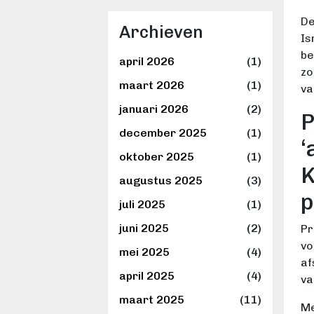
De
Archieven
Is
be
april 2026
(1)
zo
maart 2026
(1)
va
januari 2026
(2)
P
december 2025
(1)
‘
oktober 2025
(1)
K
augustus 2025
(3)
p
juli 2025
(1)
juni 2025
(2)
Pr
vo
mei 2025
(4)
af
april 2025
(4)
va
maart 2025
(11)
Me