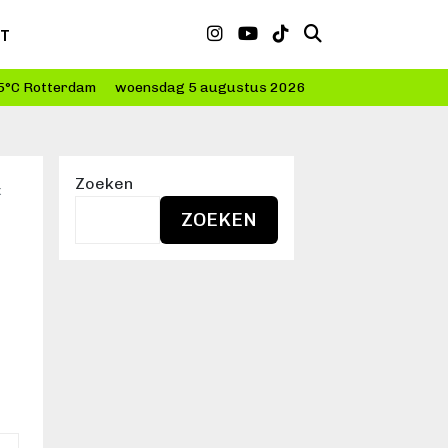
CT
5°C Rotterdam
woensdag 5 augustus 2026
Zoeken
x
ZOEKEN